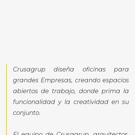
Crusagrup
diseña
oficinas para
grandes
Empresas,
creando
espacios
abiertos
de trabajo
,
donde
prima
la
funcionalidad
y la creatividad
en su
conjunto
.
El equipo de
Crusagrup
, arquitectos
,