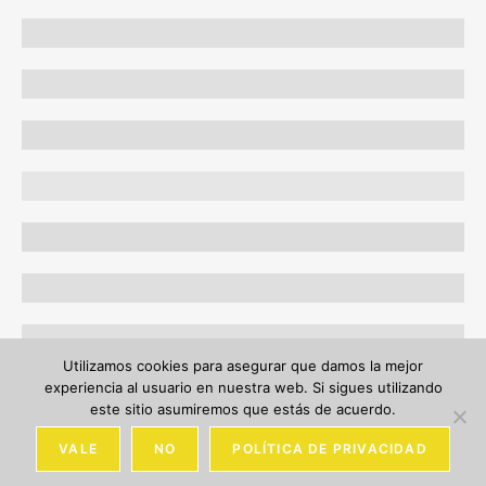
Utilizamos cookies para asegurar que damos la mejor
experiencia al usuario en nuestra web. Si sigues utilizando
INICIO
ESTUDIO
PROYECTOS
CONTACTO
este sitio asumiremos que estás de acuerdo.
POLÍTICA DE PRIVACIDAD
VALE
NO
POLÍTICA DE PRIVACIDAD
© COPYRIGHT - CRUSA GRUP 2019