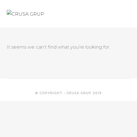
Skip
to
content
It seems we can’t find what you’re looking for.
© COPYRIGHT - CRUSA GRUP 2019